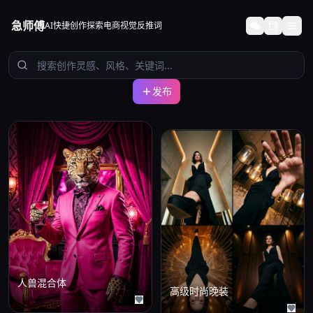
急师傅
AI快捷创作
探索
电商
视觉
反推词
发布
人兽混合体
高级时尚晚装